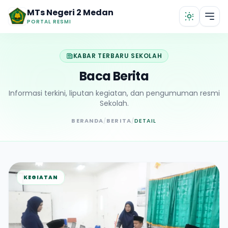
Lewati ke konten utama
MTs Negeri 2 Medan
PORTAL RESMI
KABAR TERBARU SEKOLAH
Baca Berita
Informasi terkini, liputan kegiatan, dan pengumuman resmi
Sekolah.
BERANDA
/
BERITA
/
DETAIL
KEGIATAN