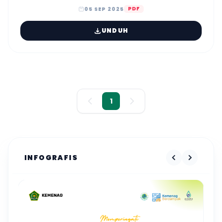
PDF
05 SEP 2025
UNDUH
1
INFOGRAFIS
Mempersiapkan Unduhan...
Harap tunggu sebentar