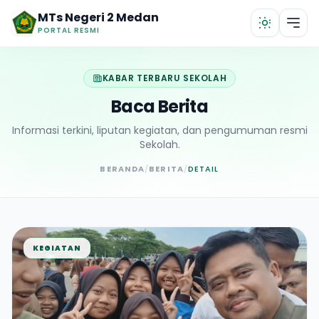
Lewati ke konten utama
MTs Negeri 2 Medan
PORTAL RESMI
KABAR TERBARU SEKOLAH
Baca Berita
Informasi terkini, liputan kegiatan, dan pengumuman resmi
Sekolah.
BERANDA
/
BERITA
/
DETAIL
KEGIATAN